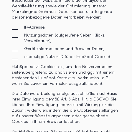
Bestandteil der Website. Er dient der Analyse der
Website-Nutzung sowie der Optimierung unserer
Marketingmaßnahmen. Dabei können u. a. folgende
personenbezogene Daten verarbeitet werden:
IP-Adresse,
Nutzungsdaten (aufgerufene Seiten, Klicks,
Verweildauer),
Geräteinformationen und Browser-Daten,
eindeutige Nutzer-ID (über HubSpot-Cookie).
HubSpot setzt Cookies ein, um das Nutzerverhalten
seitenübergreifend zu analysieren und ggf. mit einem
bestehenden HubSpot-Kontakt zu verknüpfen (z. B.
wenn Sie zuvor ein Formular ausgefüllt haben).
Die Datenverarbeitung erfolgt ausschließlich auf Basis
Ihrer Einwilligung gemäß Art. 6 Abs. 1 lit. a DSGVO. Sie
können Ihre Einwilligung jederzeit mit Wirkung für die
Zukunft widerrufen, indem Sie die Cookie-Einstellungen
auf unserer Website anpassen oder gespeicherte
Cookies in Ihrem Browser löschen.
Da HubSpot seinen Sitz in den USA hat, kann nicht