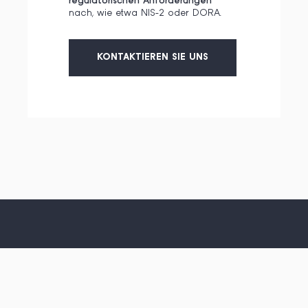
regulatorischen Anforderungen
nach, wie etwa NIS-2 oder DORA.
KONTAKTIEREN SIE UNS
Sie haben Fragen oder benötigen
mehr Informationen?
KONTAKTIEREN SIE UNS