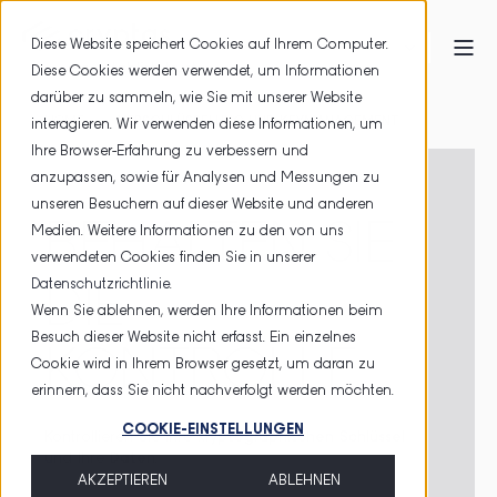
Diese Website speichert Cookies auf Ihrem Computer.
Diese Cookies werden verwendet, um Informationen
darüber zu sammeln, wie Sie mit unserer Website
HOME
VERSCHLÜSSELUNG UND KEYMANAGEMENT
interagieren. Wir verwenden diese Informationen, um
Ihre Browser-Erfahrung zu verbessern und
anzupassen, sowie für Analysen und Messungen zu
unseren Besuchern auf dieser Website und anderen
BEHALTEN SIE
Medien. Weitere Informationen zu den von uns
verwendeten Cookies finden Sie in unserer
Datenschutzrichtlinie
.
DIE
Wenn Sie ablehnen, werden Ihre Informationen beim
Besuch dieser Website nicht erfasst. Ein einzelnes
KONTROLLE
Cookie wird in Ihrem Browser gesetzt, um daran zu
erinnern, dass Sie nicht nachverfolgt werden möchten.
COOKIE-EINSTELLUNGEN
Kontrollieren Sie Ihre
kryptographischen Schlüssel
und Ihre
Daten
.
AKZEPTIEREN
ABLEHNEN